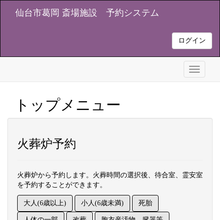
仙台市葛岡 斎場施設 予約システム
ログイン
Toggle
navigati
トップメニュー
火葬炉予約
火葬炉から予約します。火葬時間の選択後、待合室、霊安室
を予約することができます。
大人(6歳以上)
小人(6歳未満)
死胎
人体の一部
改葬
胞衣産汚物、臓器等