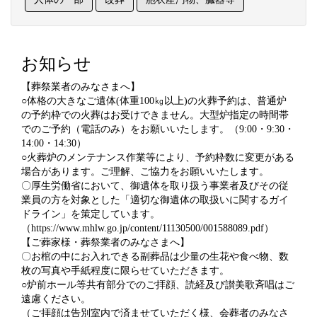
お知らせ
【葬祭業者のみなさまへ】
○体格の大きなご遺体(体重100㎏以上)の火葬予約は、普通炉
の予約枠での火葬はお受けできません。大型炉指定の時間帯
でのご予約（電話のみ）をお願いいたします。（9:00・9:30・
14:00・14:30）
○火葬炉のメンテナンス作業等により、予約枠数に変更がある
場合があります。ご理解、ご協力をお願いいたします。
〇厚生労働省において、御遺体を取り扱う事業者及びその従
業員の方を対象とした「適切な御遺体の取扱いに関するガイ
ドライン」を策定しています。
（https://www.mhlw.go.jp/content/11130500/001588089.pdf）
【ご葬家様・葬祭業者のみなさまへ】
〇お棺の中にお入れできる副葬品は少量の生花や食べ物、数
枚の写真や手紙程度に限らせていただきます。
○炉前ホール等共有部分でのご拝顔、読経及び讃美歌斉唱はご
遠慮ください。
（ご拝顔は告別室内で済ませていただく様、会葬者のみなさ