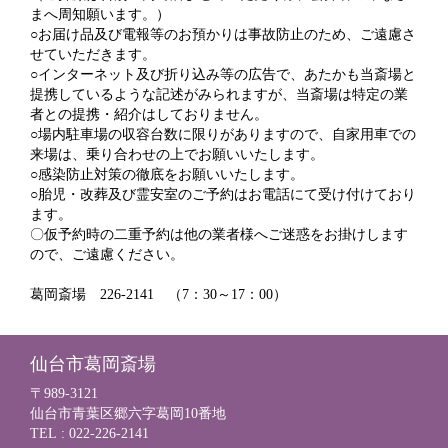
まへ周知願います。）
○お届け品及び電報等のお預かりは事故防止のため、ご遠慮さ
せていただきます。
○インターネット及び折り込み等の広告で、あたかも当斎場と
提携しているような記述がみられますが、当斎場は特定の業
者との提携・紹介はしておりません。
○場内駐車場の収容台数に限りがありますので、自家用車での
来場は、乗り合わせの上でお願いいたします。
○感染防止対策の徹底をお願いいたします。
○胎児・改葬及び霊安室のご予約はお電話にて受け付けており
ます。
〇仮予約時の二重予約は他の業者様へご迷惑をお掛けします
ので、ご遠慮ください。
葛岡斎場 226-2141 （7：30～17：00）
仙台市葛岡斎場
〒989-3121
仙台市青葉区郷六字葛岡10番地
TEL : 022-226-2141